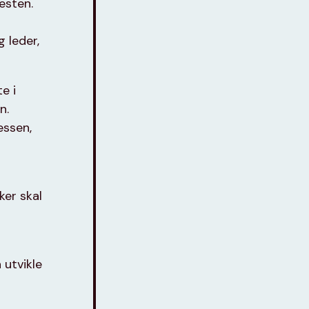
esten.
g leder,
e i
n.
essen,
ker skal
 utvikle