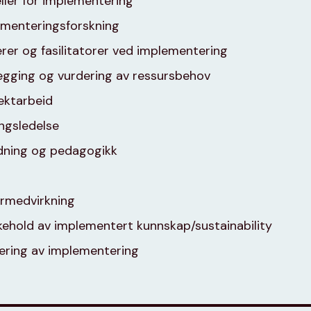
ler for implementering
ementeringsforskning
erer og fasilitatorer ved implementering
egging og vurdering av ressursbehov
ektarbeid
ngsledelse
dning og pedagogikk
rmedvirkning
kehold av implementert kunnskap/sustainability
ering av implementering