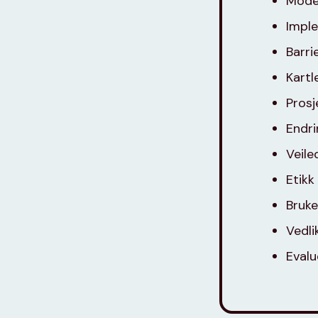
Model
Impl
Barri
Kartl
Prosj
Endri
Veile
Etikk
Bruke
Vedli
Evalu