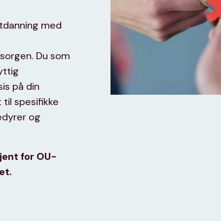
utdanning med
msorgen. Du som
yttig
is på din
til spesifikke
edyrer og
jent for OU-
et.