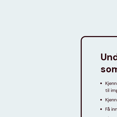
Und
som
Kjenn
til i
Kjenn
Få in