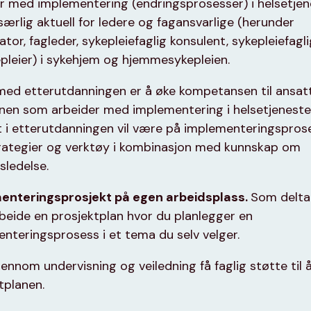
r med implementering (endringsprosesser) i helsetjen
særlig aktuell for ledere og fagansvarlige (herunder
ator, fagleder, sykepleiefaglig konsulent, sykepleiefagli
pleier) i sykehjem og hjemmesykepleien.
ed etterutdanningen er å øke kompetansen til ansatt
en som arbeider med implementering i helsetjeneste
 i etterutdanningen vil være på implementeringspros
trategier og verktøy i kombinasjon med kunnskap om
sledelse.
enteringsprosjekt på egen arbeidsplass.
Som delta
beide en prosjektplan hvor du planlegger en
nteringsprosess i et tema du selv velger.
gjennom undervisning og veiledning få faglig støtte til å
tplanen.