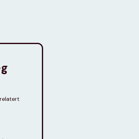
eg
relatert