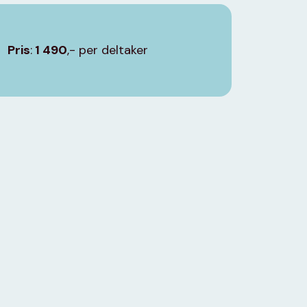
Pris
:
1 490
,- per deltaker