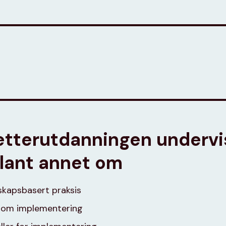
etterutdanningen undervi
blant annet om
kapsbasert praksis
i om implementering