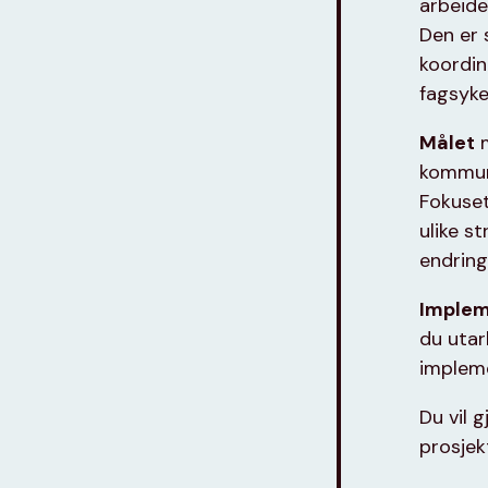
arbeide
Den er 
koordin
fagsyke
Målet
m
kommun
Fokuset
ulike s
endring
Implem
du utar
impleme
Du vil 
prosjek