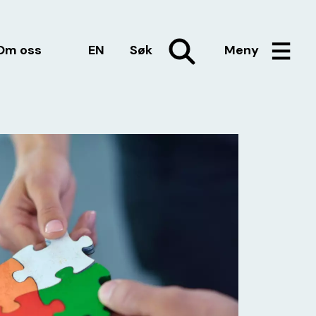
Om oss
EN
Søk
Meny