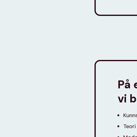
På 
vi 
Kunns
Teor