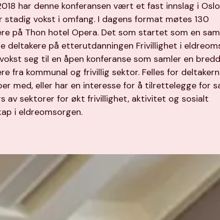
2018 har denne konferansen vært et fast innslag i Oslo
r stadig vokst i omfang. I dagens format møtes 130
ere på Thon hotel Opera. Det som startet som en saml
re deltakere på etterutdanningen Frivillighet i eldreo
 vokst seg til en åpen konferanse som samler en bred
re fra kommunal og frivillig sektor. Felles for deltakern
er med, eller har en interesse for å tilrettelegge for s
s av sektorer for økt frivillighet, aktivitet og sosialt
skap i eldreomsorgen.