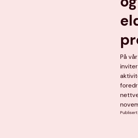
og
el
pr
På vår
invite
aktivi
foredr
nettve
novem
Publisert