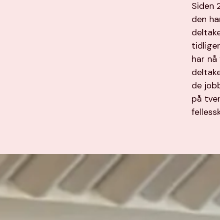
Siden 
den ha
deltak
tidlige
har nå
deltake
de jobb
på tver
felles