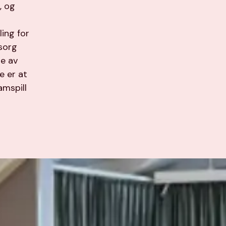
, og
ing for
msorg
de av
e er at
amspill