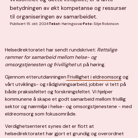
betydningen av økt kompetanse og ressurser
til organiseringen av samarbeidet.
Publisert 15. okt. 2024
Tekst:
Høringssvar
Foto:
Silje Robinson
Helsedirektoratet har sendt rundskrivet:
Rettslige
rammer for samarbeid mellom helse- og
omsorgstjenesten og frivillighet
ut på høring.
Gjennom etterutdanningen
Frivillighet i eldreomsorg
og
vårt utviklings- og rådgivningsarbeid, jobber vi tett på
både praksisfeltet og forskningsfeltet. Vi hjelper
kommunene å skape et godt samarbeid mellom frivillig
sektor og nærmiljø i helse- og omsorgstjenestene - med
eldreomsorg som fokusområde.
Verdighetsenteret synes det er flott at
helsedirektoratet har gjort et grundig og overordnet