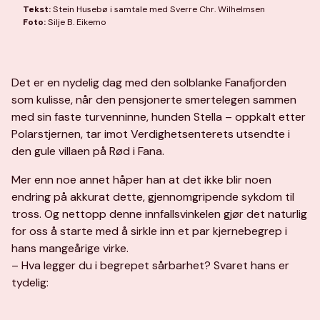
Tekst:
Stein Husebø i samtale med Sverre Chr. Wilhelmsen
Foto:
Silje B. Eikemo
Det er en nydelig dag med den solblanke Fanafjorden
som kulisse, når den pensjonerte smertelegen sammen
med sin faste turvenninne, hunden Stella – oppkalt etter
Polarstjernen, tar imot Verdighetsenterets utsendte i
den gule villaen på Rød i Fana.
Mer enn noe annet håper han at det ikke blir noen
endring på akkurat dette, gjennomgripende sykdom til
tross. Og nettopp denne innfallsvinkelen gjør det naturlig
for oss å starte med å sirkle inn et par kjernebegrep i
hans mangeårige virke.
– Hva legger du i begrepet sårbarhet? Svaret hans er
tydelig: