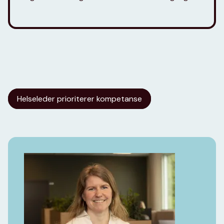
Helseleder prioriterer kompetanse